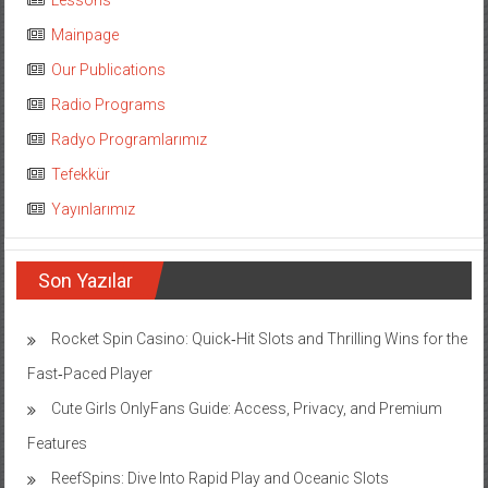
Lessons
Mainpage
Our Publications
Radio Programs
Radyo Programlarımız
Tefekkür
Yayınlarımız
Son Yazılar
Rocket Spin Casino: Quick‑Hit Slots and Thrilling Wins for the
Fast‑Paced Player
Cute Girls OnlyFans Guide: Access, Privacy, and Premium
Features
ReefSpins: Dive Into Rapid Play and Oceanic Slots