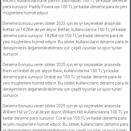
Bet365, kullanıcılarına ilk yatırım yapmadan 100 TL’ye kadar deneme
para sunuyor. Paddy Power ise 100 TL’ye kadar deneme para ile yeni
müşterilere hizmet ediyor.
Deneme bonusu veren siteler 2025 için en iyi seçenekler arasında
Betfair ve 1X2Bet de yer alıyor. Betfair, kullanıcılarına 100 TL’ye kadar
deneme para sunuyor. 1X2Bet ise 150 TL’ye kadar deneme para ile
yeni müşterilere hizmet ediyor. Bu siteler, kullanıcıların deneme para ile
deneyimlerini değerlendirebilmesi için çeşitli oyunlar ve spor türleri
sunuyor.
Deneme bonusu veren siteler 2025 için en iyi seçenekler arasında
Bwin ve Unibet de yer alıyor. Bwin, kullanıcılarına 100 TL’ye kadar
deneme para sunuyor. Unibet ise 150 TL’ye kadar deneme para ile
yeni müşterilere hizmet ediyor. Bu siteler, kullanıcıların deneme para ile
deneyimlerini değerlendirebilmesi için çeşitli oyunlar ve spor türleri
sunuyor.
Deneme bonusu veren siteler 2025 için en iyi seçenekler arasında
William Hill ve Coral de yer alıyor. William Hill, kullanıcılarına 100 TL’ye
kadar deneme para sunuyor. Coral ise 150 TL’ye kadar deneme para
ile yeni müşterilere hizmet ediyor. Bu siteler, kullanıcıların deneme para
ile deneyimlerini değerlendirebilmesi için çeşitli oyunlar ve spor türleri