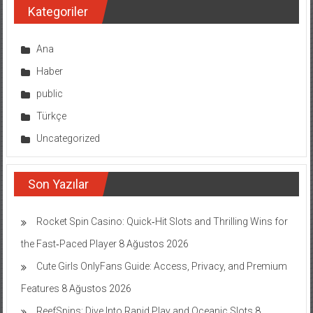
Kategoriler
Ana
Haber
public
Türkçe
Uncategorized
Son Yazılar
Rocket Spin Casino: Quick‑Hit Slots and Thrilling Wins for
the Fast‑Paced Player
8 Ağustos 2026
Cute Girls OnlyFans Guide: Access, Privacy, and Premium
Features
8 Ağustos 2026
ReefSpins: Dive Into Rapid Play and Oceanic Slots
8