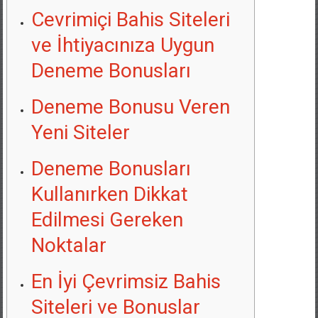
Cevrimiçi Bahis Siteleri
ve İhtiyacınıza Uygun
Deneme Bonusları
Deneme Bonusu Veren
Yeni Siteler
Deneme Bonusları
Kullanırken Dikkat
Edilmesi Gereken
Noktalar
En İyi Çevrimsiz Bahis
Siteleri ve Bonuslar