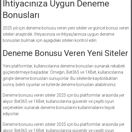
İhtiyacınıza Uygun Deneme
Bonusları
2025 yılı için deneme bonusu veren yeni siteler ve güncel bonus veren
siteleri araştırdık. İhtiyacınıza ve ihtiyaçlarınıza uygun deneme
bonusları bulmak için aşağıdaki siteleri kontrol edin:
Deneme Bonusu Veren Yeni Siteler
Yeni platformlar, kullanıcılarına deneme bonusları sunarak rekabeti
güçlendirmeye başladılar. Örneğin, Bet365 ve 1XBet, kullanıcılarına
girişte deneme bonusları sunuyorlar. Bu sitelerde kaydolduktan
sonra, belirli oyunlar ve türlerde deneme bonusları alabilirsiniz.
Deneme bonusu veren siteler 2025 için bu platformlar arasında yer
alıyor. Bet365 ve 1XBet, kullanıcılarına güvenilir ve çeşitli oyun
seçenekleri sunarak deneme bonuslarını kullanmalarını teşvik
ediyorlar.
Deneme bonusu veren siteler 2025 için bu platformlar arasında yer
alıyor. Bet365 ve 1XBet, kullanıcılarına güvenilir ve çeşitli oyun