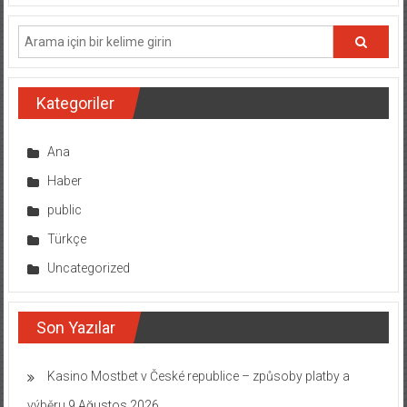
Kategoriler
Ana
Haber
public
Türkçe
Uncategorized
Son Yazılar
Kasino Mostbet v České republice – způsoby platby a
výběru
9 Ağustos 2026