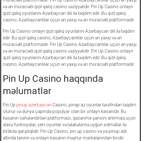
müraciətli platformadır. Pin Up Casino Azərbaycanlılar üçün ən yaxşı
və ən müraciətli qızıl qalıq casino vəziyyətidir. Pin Up Casino onlayn
qızıl qalıq oyunlarını Azərbaycan dili ilə təqdim edir. Bu qızıl qalıq
casino, Azərbaycanlılar üçün ən yaxşı və ən müraciətli platformadır.
Pin Up Casino onlayn qızıl qalıq oyunlarını Azərbaycan dili ilə təqdim
edir. Bu qızıl qalıq casino, Azərbaycanlılar üçün ən yaxşı və ən
müraciətli platformadır. Pin Up Casino Azərbaycanlılar üçün ən yaxşı
və ən müraciətli qızıl qalıq casino vəziyyətidir. Pin Up Casino onlayn
qızıl qalıq oyunlarını Azərbaycan dili ilə təqdim edir. Bu qızıl qalıq
casino, Azərbaycanlılar üçün ən yaxşı və ən müraciətli platformadır.
Pin Up Casino haqqında
məlumatlar
Pin Up
pinup azerbaycan
Casino, pinap az oyunlar tərəfindən təqdim
olunur və dünya çapında populyar olan bir onlayn kasanidir. Bu
kasanın sahələndirilən platforması, qazanma şansını artırmaq üçün
əlavə funksiyalar, yeni oyunlar və tələbələrinə uyğun xidmətlər ilə
birlikdə qarşılıqlıdir. Pin Up Casino, pin up casino və ya pinup adı
altında tanınır və onlayn kasanın məşhur markalarından biridir.