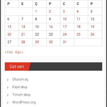
P
S
Ç
P
C
C
P
1
2
3
4
5
6
7
8
9
10
11
12
13
14
15
16
17
18
19
20
21
22
23
24
25
26
27
28
29
30
31
« Haz
Ağu »
Üst veri
Oturum aç
Kayıt akışı
Yorum akışı
WordPress.org