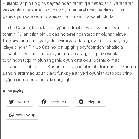
Kullanıcılar pin up giriş sayfasından rahatlıqla hesablarını yaradaraq
və oyunlara baxaraq, pinap az oyunlar tərəfindən təqdim olunan
geniş oyun kataloqu ilə tanış olmaq imkanına sahib olurlar.
Pin Up Casino, tələbələrinə uyğun xidmətlər və əlavə funksiyalar ilə
tanınır. Kullanıcılar, pin up casino tərəfindən təqdim olunan əlavə
funksiyalarla daha yaxşı deneyimi yaradaraq, oyunları daha yaxşı
izləyə bilərlər. Pin Up Casino, pin up giriş sayfasından rahatlıqla
hesablarını yaradaraq və oyunlara baxaraq, pinap az oyunlar
tərəfindən təqdim olunan geniş oyun kataloqu ilə tanış olmaq
imkanına sahib olurlar. Kasanın sahələndirilən platforması, qazanma
şansını artırmaq üçün əlavə funksiyalar, yeni oyunlar və tələbələrinə
uyğun xidmətlər ilə birlikdə qarşılıqlıdir.
Bunu paylaş:
Twitter
Facebook
Telegram
WhatsApp