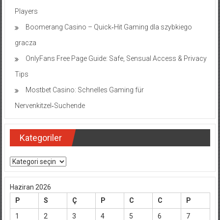
Players
Boomerang Casino – Quick‑Hit Gaming dla szybkiego
gracza
OnlyFans Free Page Guide: Safe, Sensual Access & Privacy
Tips
Mostbet Casino: Schnelles Gaming für
Nervenkitzel‑Suchende
Kategoriler
Kategoriler
Haziran 2026
P
S
Ç
P
C
C
P
1
2
3
4
5
6
7