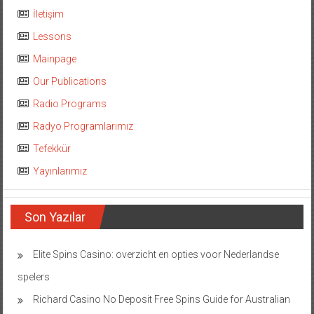
İletişim
Lessons
Mainpage
Our Publications
Radio Programs
Radyo Programlarımız
Tefekkür
Yayınlarımız
Son Yazılar
Elite Spins Casino: overzicht en opties voor Nederlandse
spelers
Richard Casino No Deposit Free Spins Guide for Australian