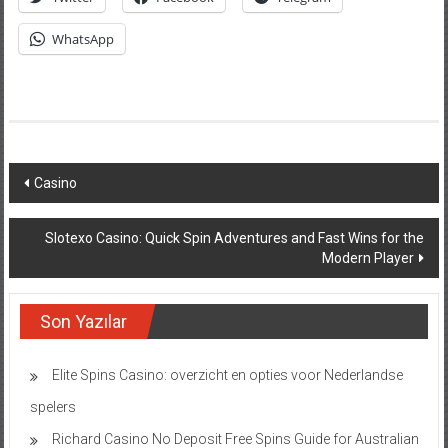
WhatsApp
Yazı
Casino
dolaşımı
Slotexo Casino: Quick Spin Adventures and Fast Wins for the
Modern Player
Son Yazılar
Elite Spins Casino: overzicht en opties voor Nederlandse
spelers
Richard Casino No Deposit Free Spins Guide for Australian