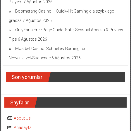
Players
7 Ağustos 2026
Boomerang Casino – Quick‑Hit Gaming dla szybkiego
gracza
7 Ağustos 2026
OnlyFans Free Page Guide: Safe, Sensual Access & Privacy
Tips
6 Ağustos 2026
Mostbet Casino: Schnelles Gaming für
Nervenkitzel‑Suchende
6 Ağustos 2026
Son yorumlar
Sayfalar
About Us
Anasayfa