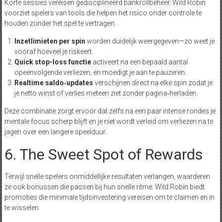
Korte sessies vereisen gedisciplineerd bankrollbeheer. Wild Robin
voorziet spelers van tools die helpen het risico onder controle te
houden zonder het spel te vertragen.
Inzetlimieten per spin
worden duidelijk weergegeven—zo weet je
vooraf hoeveel je riskeert.
Quick stop-loss functie
activeert na een bepaald aantal
opeenvolgende verliezen, en moedigt je aan te pauzeren.
Realtime saldo‑updates
verschijnen direct na elke spin zodat je
je netto winst of verlies meteen ziet zonder pagina‑herladen.
Deze combinatie zorgt ervoor dat zelfs na een paar intense rondes je
mentale focus scherp blijft en je niet wordt verleid om verliezen na te
jagen over een langere speelduur.
6. The Sweet Spot of Rewards
Terwijl snelle spelers onmiddellijke resultaten verlangen, waarderen
ze ook bonussen die passen bij hun snelle ritme. Wild Robin biedt
promoties die minimale tijdsinvestering vereisen om te claimen en in
te wisselen.