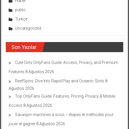
Haber
public
Türkçe
Uncategorized
Son Yazılar
Cute Girls OnlyFans Guide: Access, Privacy, and Premium
Features
8 Ağustos 2026
ReefSpins: Dive Into Rapid Play and Oceanic Slots
8
Ağustos 2026
Top OnlyFans Guide: Features, Pricing, Privacy & Mobile
Access
8 Ağustos 2026
Savaspin machines à sous – étapes et méthodes pour
jouer et gagner
8 Ağustos 2026