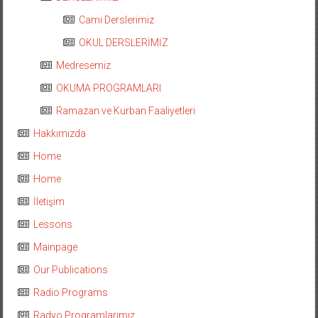
Cami Derslerimiz
OKUL DERSLERİMİZ
Medresemiz
OKUMA PROGRAMLARI
Ramazan ve Kurban Faaliyetleri
Hakkımızda
Home
Home
İletişim
Lessons
Mainpage
Our Publications
Radio Programs
Radyo Programlarımız