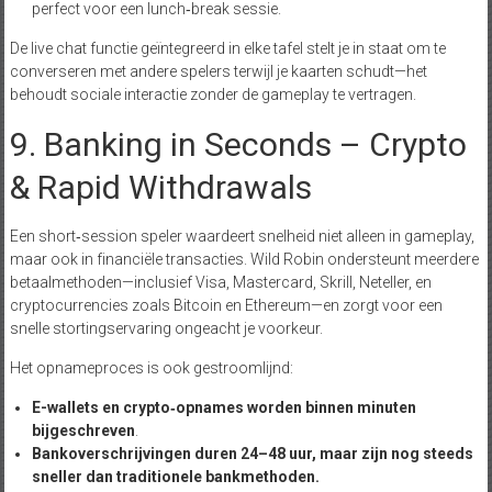
perfect voor een lunch‑break sessie.
De live chat functie geïntegreerd in elke tafel stelt je in staat om te
converseren met andere spelers terwijl je kaarten schudt—het
behoudt sociale interactie zonder de gameplay te vertragen.
9. Banking in Seconds – Crypto
& Rapid Withdrawals
Een short‑session speler waardeert snelheid niet alleen in gameplay,
maar ook in financiële transacties. Wild Robin ondersteunt meerdere
betaalmethoden—inclusief Visa, Mastercard, Skrill, Neteller, en
cryptocurrencies zoals Bitcoin en Ethereum—en zorgt voor een
snelle stortingservaring ongeacht je voorkeur.
Het opnameproces is ook gestroomlijnd:
E-wallets en crypto‑opnames worden binnen minuten
bijgeschreven
.
Bankoverschrijvingen duren 24–48 uur, maar zijn nog steeds
sneller dan traditionele bankmethoden.