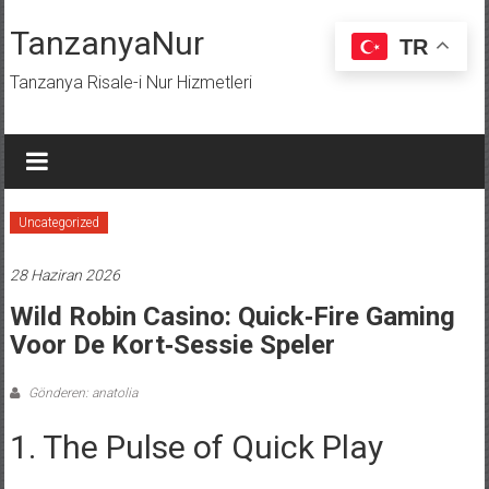
İçeriğe
geç
TanzanyaNur
TR
Tanzanya Risale-i Nur Hizmetleri
Uncategorized
28 Haziran 2026
Wild Robin Casino: Quick‑Fire Gaming
Voor De Kort‑Sessie Speler
Gönderen: anatolia
1. The Pulse of Quick Play