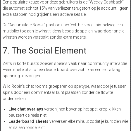
Een populaire keuze voor deze gebruikers is de “Weekly Cashback”
die automatisch tot 15% van verliezen terugstort op je account—geen
extra stappen nodig tijdens een actieve sessie.
De “Accumulate Boost” past ook perfect: het voegt simpelweg een
multiplier toe aan je winst tijdens bepaalde spellen, waardoor snelle
winsten worden versterkt zonder extra moeite.
7. The Social Element
Zelfs in korte bursts zoeken spelers vaak naar community‑interactie
—een snelle chat of een leaderboard‑overzicht kan een extra laag
spanning toevoegen.
Wild Robin’s chat rooms groeperen op speltype, waardoor je tussen
spins door een commentaar kunt plaatsen zonder de flow te
onderbreken:
Live chat overlays
verschijnen bovenop het spel; erop klikken
pauzeert de reels niet.
Leaderboard‑sheets
verversen elke minuut zodat je kunt zien wie
er na één ronde leidt.